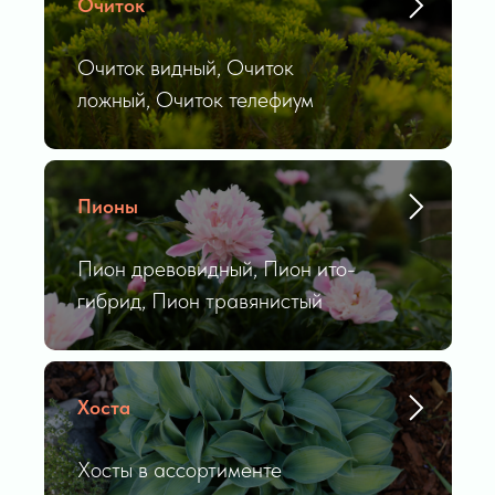
Очиток
Очиток видный, Очиток
ложный, Очиток телефиум
Пионы
Пион древовидный, Пион ито-
гибрид, Пион травянистый
Хоста
Хосты в ассортименте