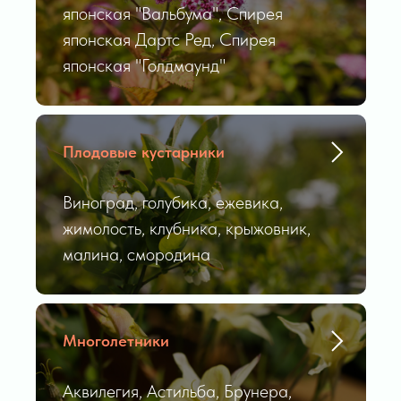
японская "Вальбума", Спирея
японская Дартс Ред, Спирея
японская "Голдмаунд"
Плодовые кустарники
Виноград, голубика, ежевика,
жимолость, клубника, крыжовник,
малина, смородина
Многолетники
Аквилегия, Астильба, Брунера,