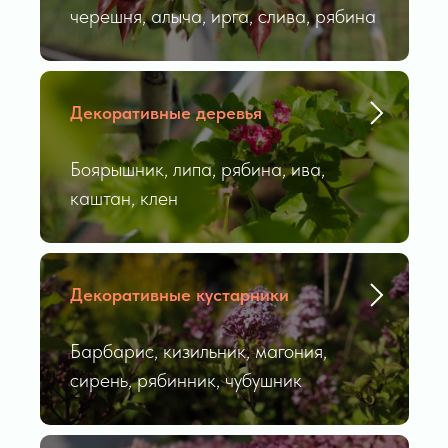
черешня, алыча, ирга, слива, рябина
Декоративные деревья
Боярышник, липа, рябина, ива,
каштан, клен
Декоративные кустарники
Барбарис, кизильник, магония,
сирень, рябинник, чубушник