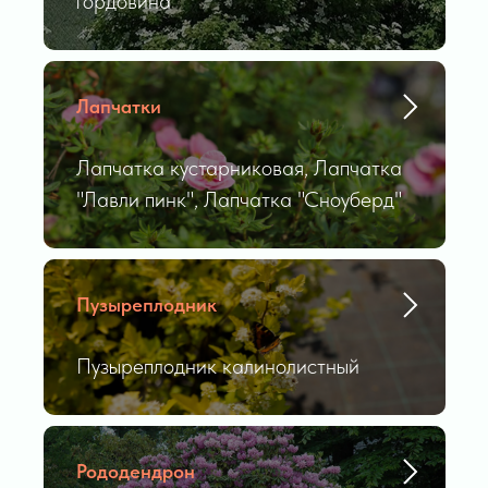
гордовина
Лапчатки
Лапчатка кустарниковая, Лапчатка
"Лавли пинк", Лапчатка "Сноуберд"
Пузыреплодник
Пузыреплодник калинолистный
Рододендрон