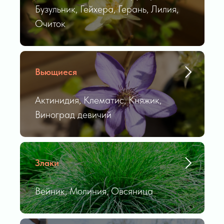
Бузульник, Гейхера, Герань, Лилия,
Очиток
Вьющиеся
Актинидия, Клематис, Княжик,
Виноград девичий
Злаки
Вейник, Молиния, Овсяница