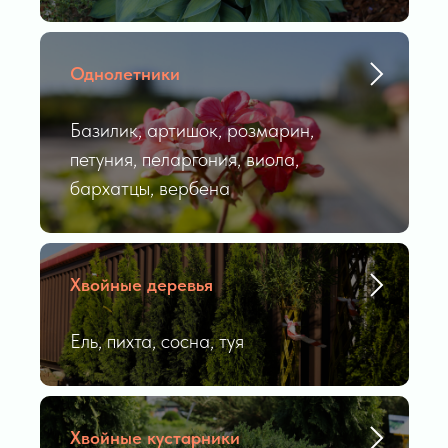
Однолетники
Базилик, артишок, розмарин,
петуния, пеларгония, виола,
бархатцы, вербена
Хвойные деревья
Ель, пихта, сосна, туя
Хвойные кустарники