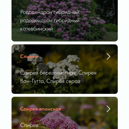
Рододендрон гибридный,
рододендрон гибридный
катевбинский
Спирея
Спирея березолистная, Спирея
Ван-Гутта, Спирея серая
Спирея японская
Спирея