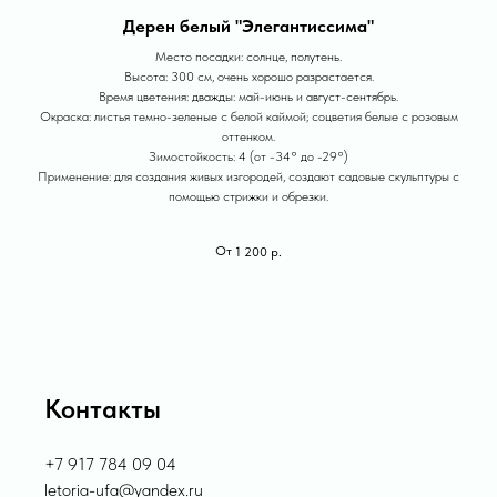
Дерен белый "Элегантиссима"
Место посадки: солнце, полутень.
Высота: 300 см, очень хорошо разрастается.
Время цветения: дважды: май-июнь и август-сентябрь.
Окраска: листья темно-зеленые с белой каймой; соцветия белые с розовым
оттенком.
Зимостойкость: 4 (от -34° до -29°)
Применение: для создания живых изгородей, создают садовые скульптуры с
помощью стрижки и обрезки.
1 200
р.
Контакты
+7 917 784 09 04
letoria-ufa@yandex.ru