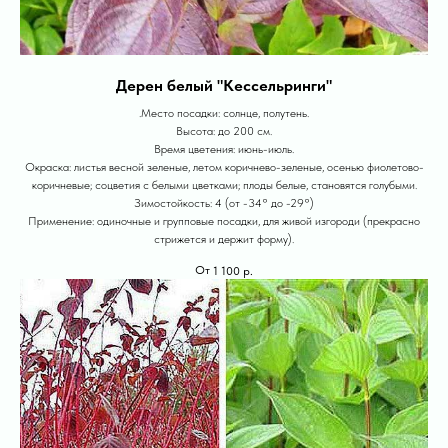
Дерен белый "Кессельринги"
.Место посадки: солнце, полутень.
Высота: до 200 см.
Время цветения: июнь-июль.
Окраска: листья весной зеленые, летом коричнево-зеленые, осенью фиолетово-
коричневые; соцветия с белыми цветками; плоды белые, становятся голубыми.
Зимостойкость: 4 (от -34° до -29°)
Применение: одиночные и групповые посадки, для живой изгороди (прекрасно
стрижется и держит форму).
1 100
р.