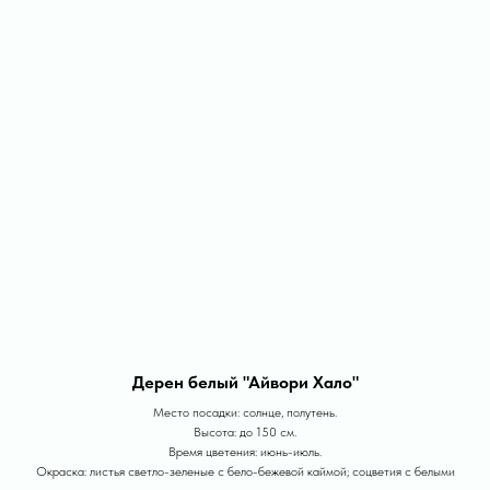
Дерен белый "Айвори Хало"
Место посадки: солнце, полутень.
Высота: до 150 см.
Время цветения: июнь-июль.
Окраска: листья светло-зеленые с бело-бежевой каймой; соцветия с белыми