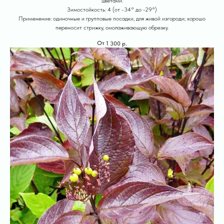
цветами.
Зимостойкость: 4 (от -34° до -29°)
Применение: одиночные и групповые посадки, для живой изгороди; хорошо
переносит стрижку, омолаживающую обрезку.
1 300
р.