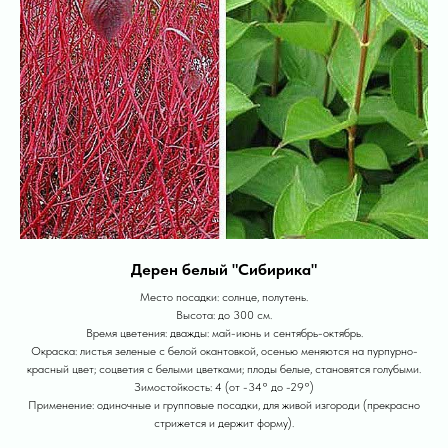
Дерен белый "Сибирика"
Место посадки: солнце, полутень.
Высота: до 300 см.
Время цветения: дважды: май-июнь и сентябрь-октябрь.
Окраска: листья зеленые с белой окантовкой, осенью меняются на пурпурно-
красный цвет; соцветия с белыми цветками; плоды белые, становятся голубыми.
Зимостойкость: 4 (от -34° до -29°)
Применение: одиночные и групповые посадки, для живой изгороди (прекрасно
стрижется и держит форму).