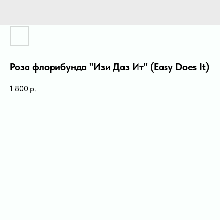
Роза флорибунда "Изи Даз Ит" (Easy Does It)
1 800
р.