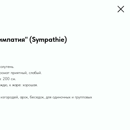
импатия" (Sympathie)
олутень.
ромат приятный, слабый.
: 200 см.
ождю, к жаре: хорошая.
 изгородей, арок, беседок, для одиночных и групповых