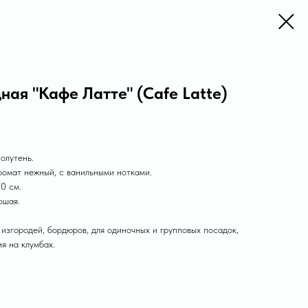
ная "Кафе Латте" (Cafe Latte)
олутень.
ромат нежный, с ванильными нотками.
0 см.
ошая.
 изгородей, бордюров, для одиночных и групповых посадок,
я на клумбах.