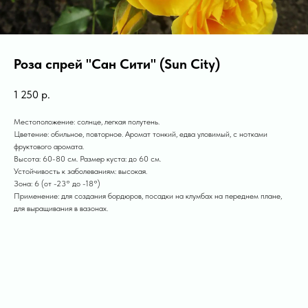
Роза спрей "Сан Сити" (Sun City)
1 250
р.
Местоположение: солнце, легкая полутень.
Цветение: обильное, повторное. Аромат тонкий, едва уловимый, с нотками
фруктового аромата.
Высота: 60-80 см. Размер куста: до 60 см.
Устойчивость к заболеваниям: высокая.
Зона: 6 (от -23° до -18°)
Применение: для создания бордюров, посадки на клумбах на переднем плане,
для выращивания в вазонах.