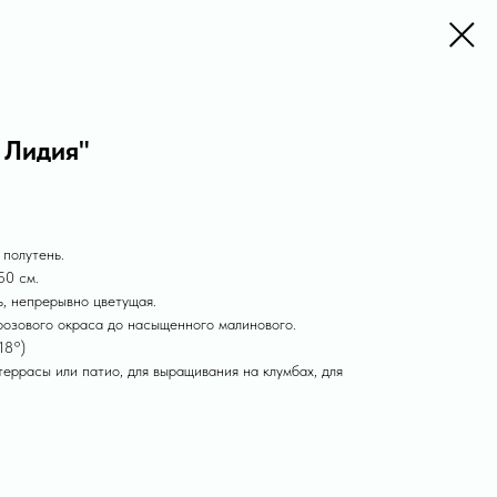
 Лидия"
 полутень.
50 см.
ь, непрерывно цветущая.
розового окраса до насыщенного малинового.
18°)
еррасы или патио, для выращивания на клумбах, для