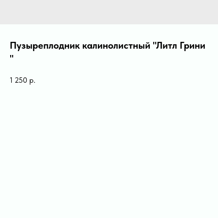
Пузыреплодник калинолистный ''Литл Грини
"
1 250
р.