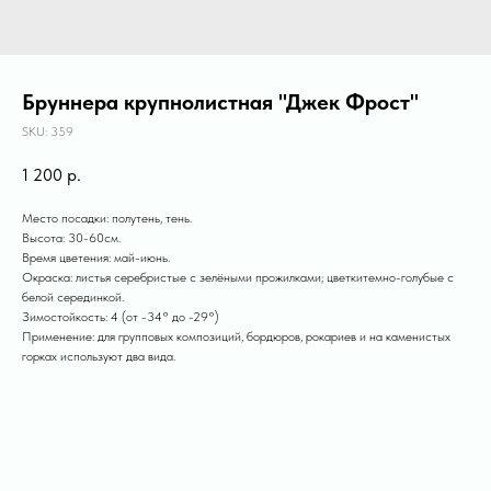
Бруннера крупнолистная "Джек Фрост"
SKU:
359
1 200
р.
Место посадки: полутень, тень.
Высота: 30-60см.
Время цветения: май-июнь.
Окраска: листья серебристые с зелёными прожилками; цветкитемно-голубые с
белой серединкой.
Зимостойкость: 4 (от -34° до -29°)
Применение: для групповых композиций, бордюров, рокариев и на каменистых
горках используют два вида.