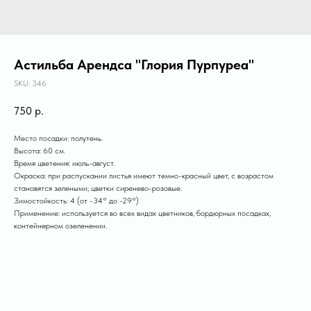
Астильба Арендса "Глория Пурпуреа"
SKU:
346
750
р.
Место посадки: полутень.
Высота: 60 см.
Время цветения: июль-август.
Окраска: при распускании листья имеют темно-красный цвет, с возрастом
становятся зелеными; цветки сиренево-розовые.
Зимостойкость: 4 (от -34° до -29°)
Применение: используется во всех видах цветников, бордюрных посадках,
контейнерном озеленении.