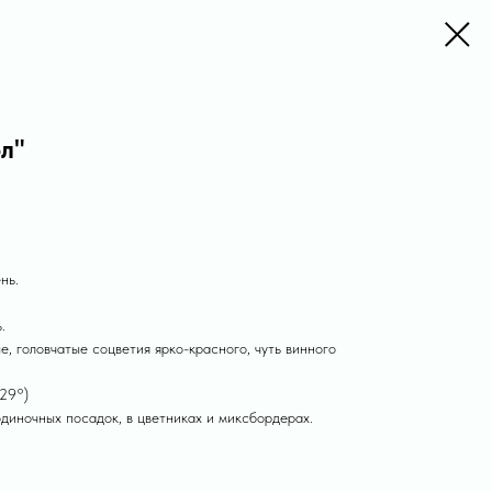
л"
нь.
.
е, головчатые соцветия ярко-красного, чуть винного
-29°)
диночных посадок, в цветниках и миксбордерах.