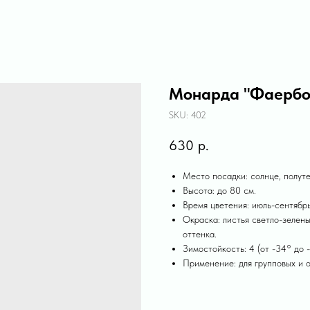
Монарда "Фаербо
SKU:
402
630
р.
Место посадки: солнце, полуте
Высота: до 80 см.
Время цветения: июль-сентябрь
Окраска: листья светло-зелены
оттенка.
Зимостойкость: 4 (от -34° до 
Применение: для групповых и о