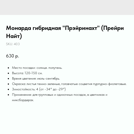
Монарда гибридная "Прэйринахт" (Прейри
Найт)
SKU:
403
630
р.
Место посадки: солнце. полутень.
Высота: 120-150 см.
Время цветения: июль-сентябрь.
Окраска: листья темно-зеленые, головчатые соцветия пурпурно-фиолетовые.
Зимостойкость: 4 (от -34° до -29°)
Применение: для групповых и одиночных посадок, в цветниках и
миксбордерах.