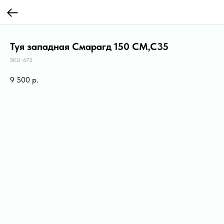
Туя западная Смарагд 150 СМ,С35
SKU:
672
9 500
р.