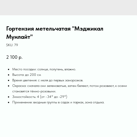
Гортензия метельчатая "Мэджикал
Мунлайт"
SKU:
79
2 100
р.
Место посадки: солнце, полутень, влажно.
Высота: до 200 см
Время цветения: с июля до первых заморозков.
Окраска: сначала они зеленоватые, затем белеют, потом розовеют, к осени
становятся тёмно-розовыми.
Зимостойкость: 4 (от -34° до -29°)
Применение: входные группы в садах и парках, зона отдыха.