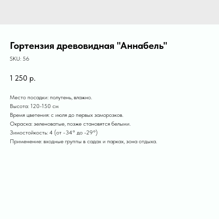
Гортензия древовидная "Аннабель"
SKU:
56
1 250
р.
Место посадки: полутень, влажно.
Высота: 120-150 см
Время цветения: с июля до первых заморозков.
Окраска: зеленоватые, позже становятся белыми.
Зимостойкость: 4 (от -34° до -29°)
Применение: входные группы в садах и парках, зона отдыха.