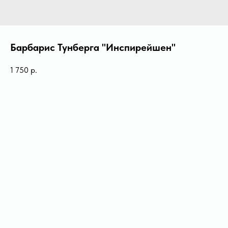
Барбарис Тунберга ''Инспирейшен''
1 750
р.