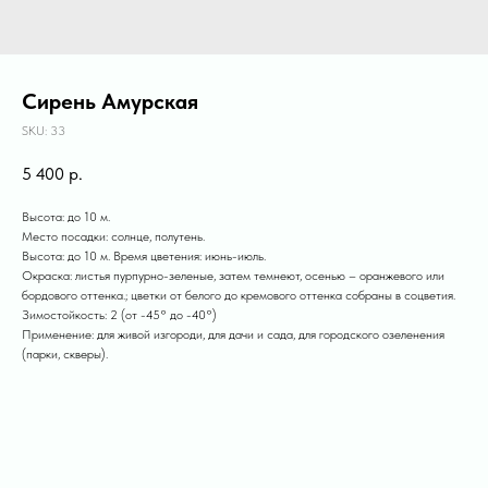
Сирень Амурская
SKU:
33
5 400
р.
Высота: до 10 м.
Место посадки: солнце, полутень.
Высота: до 10 м. Время цветения: июнь-июль.
Окраска: листья пурпурно-зеленые, затем темнеют, осенью – оранжевого или
бордового оттенка.; цветки от белого до кремового оттенка собраны в соцветия.
Зимостойкость: 2 (от -45° до -40°)
Применение: для живой изгороди, для дачи и сада, для городского озеленения
(парки, скверы).